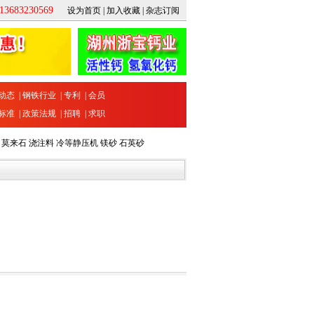
683230569
设为首页
|
加入收藏
|
杂志订阅
动态
|
钢铁行业
|
专利
|
会员
标准
|
政策法规
|
招聘
|
求职
莫来石
浇注料
冷等静压机
镁砂
石英砂