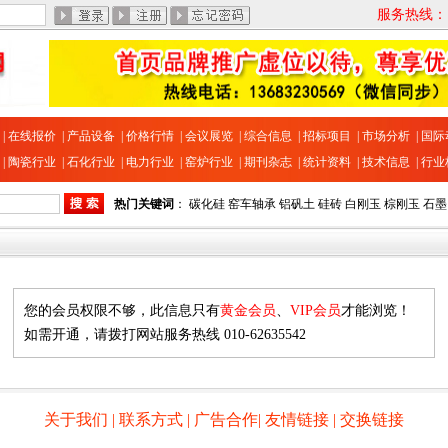
服务热线：13
|
在线报价
|
产品设备
|
价格行情
|
会议展览
|
综合信息
|
招标项目
|
市场分析
|
国际
|
陶瓷行业
|
石化行业
|
电力行业
|
窑炉行业
|
期刊杂志
|
统计资料
|
技术信息
|
行业
热门关键词
：
碳化硅
窑车轴承
铝矾土
硅砖
白刚玉
棕刚玉
石墨
您的会员权限不够，此信息只有
黄金会员
、
VIP会员
才能浏览！
如需开通，请拨打网站服务热线 010-62635542
关于我们
|
联系方式
|
广告合作
|
友情链接
|
交换链接