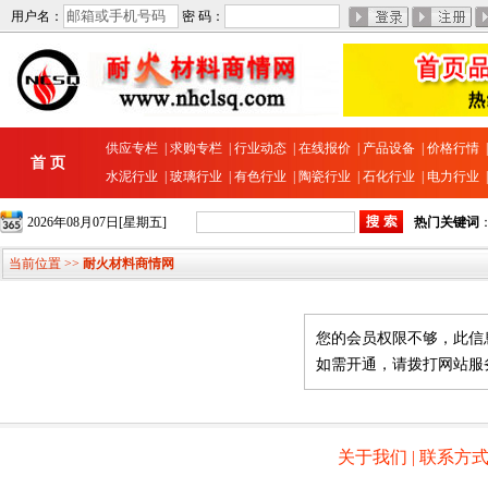
用户名：
密 码：
供应专栏
|
求购专栏
|
行业动态
|
在线报价
|
产品设备
|
价格行情
首 页
水泥行业
|
玻璃行业
|
有色行业
|
陶瓷行业
|
石化行业
|
电力行业
2026年08月07日[星期五]
热门关键词
当前位置 >>
耐火材料商情网
您的会员权限不够，此信
如需开通，请拨打网站服务热线 
关于我们
|
联系方