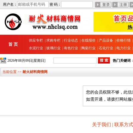
用户名：
密 码：
供应专栏
|
求购专栏
|
行业动态
|
在线报价
|
产品设备
|
价格行情
首 页
水泥行业
|
玻璃行业
|
有色行业
|
陶瓷行业
|
石化行业
|
电力行业
2026年08月09日[星期日]
热门关键词
当前位置 >>
耐火材料商情网
您的会员权限不够，此信
如需开通，请拨打网站服务热线 
关于我们
|
联系方