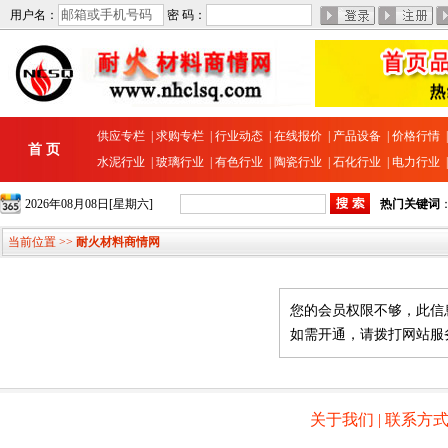
用户名：
密 码：
供应专栏
|
求购专栏
|
行业动态
|
在线报价
|
产品设备
|
价格行情
首 页
水泥行业
|
玻璃行业
|
有色行业
|
陶瓷行业
|
石化行业
|
电力行业
2026年08月08日[星期六]
热门关键词
当前位置 >>
耐火材料商情网
您的会员权限不够，此信
如需开通，请拨打网站服务热线 
关于我们
|
联系方