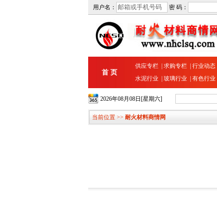
用户名：
密 码：
供应专栏
|
求购专栏
|
行业动态
首 页
水泥行业
|
玻璃行业
|
有色行业
2026年08月08日[星期六]
当前位置 >>
耐火材料商情网