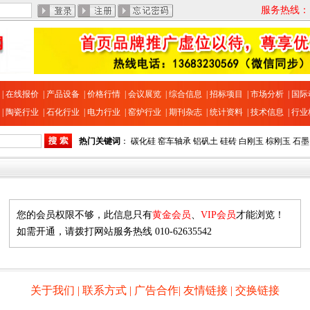
服务热线：13
|
在线报价
|
产品设备
|
价格行情
|
会议展览
|
综合信息
|
招标项目
|
市场分析
|
国际
|
陶瓷行业
|
石化行业
|
电力行业
|
窑炉行业
|
期刊杂志
|
统计资料
|
技术信息
|
行业
热门关键词
：
碳化硅
窑车轴承
铝矾土
硅砖
白刚玉
棕刚玉
石墨
您的会员权限不够，此信息只有
黄金会员
、
VIP会员
才能浏览！
如需开通，请拨打网站服务热线 010-62635542
关于我们
|
联系方式
|
广告合作
|
友情链接
|
交换链接