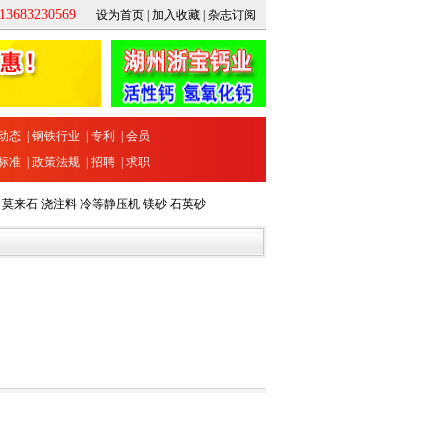
683230569
设为首页
|
加入收藏
|
杂志订阅
动态
|
钢铁行业
|
专利
|
会员
标准
|
政策法规
|
招聘
|
求职
莫来石
浇注料
冷等静压机
镁砂
石英砂