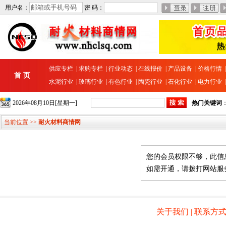
用户名：
密 码：
供应专栏
|
求购专栏
|
行业动态
|
在线报价
|
产品设备
|
价格行情
首 页
水泥行业
|
玻璃行业
|
有色行业
|
陶瓷行业
|
石化行业
|
电力行业
2026年08月10日[星期一]
热门关键词
当前位置 >>
耐火材料商情网
您的会员权限不够，此信
如需开通，请拨打网站服务热线 
关于我们
|
联系方