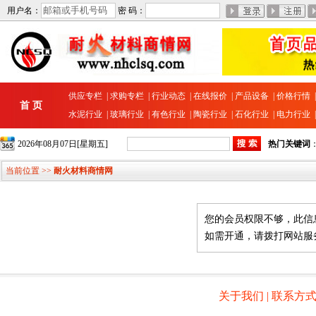
用户名：
密 码：
供应专栏
|
求购专栏
|
行业动态
|
在线报价
|
产品设备
|
价格行情
首 页
水泥行业
|
玻璃行业
|
有色行业
|
陶瓷行业
|
石化行业
|
电力行业
2026年08月07日[星期五]
热门关键词
当前位置 >>
耐火材料商情网
您的会员权限不够，此信
如需开通，请拨打网站服务热线 
关于我们
|
联系方