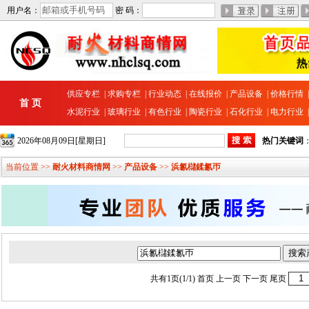
用户名：
密 码：
供应专栏
|
求购专栏
|
行业动态
|
在线报价
|
产品设备
|
价格行情
首 页
水泥行业
|
玻璃行业
|
有色行业
|
陶瓷行业
|
石化行业
|
电力行业
2026年08月09日[星期日]
热门关键词
当前位置 >>
耐火材料商情网
>>
产品设备
>>
浜氱櫧鍒氱帀
共有1页(1/1)
首页
上一页 下一页
尾页