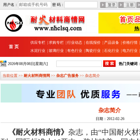
用户名：
密 码：
供应专栏
|
求购专栏
|
行业动态
|
在线报价
|
产品设备
|
价格行情
首 页
水泥行业
|
玻璃行业
|
有色行业
|
陶瓷行业
|
石化行业
|
电力行业
2026年08月08日[星期六]
热门关键词
当前位置 >>
耐火材料商情网
>>
杂志广告服务
>> 杂志简介
杂志简介
日期：2012-02-26
《耐火材料商情》
杂志，由“中国耐火材