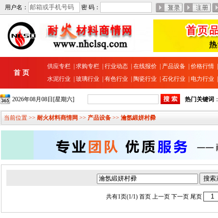
用户名：
密 码：
供应专栏
|
求购专栏
|
行业动态
|
在线报价
|
产品设备
|
价格行情
首 页
水泥行业
|
玻璃行业
|
有色行业
|
陶瓷行业
|
石化行业
|
电力行业
2026年08月08日[星期六]
热门关键词
当前位置 >>
耐火材料商情网
>>
产品设备
>>
瀹氬緞姘村彛
共有1页(1/1)
首页
上一页 下一页
尾页