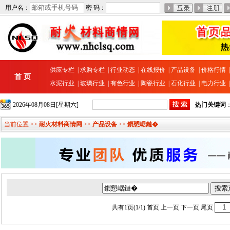
用户名：
密 码：
供应专栏
|
求购专栏
|
行业动态
|
在线报价
|
产品设备
|
价格行情
首 页
水泥行业
|
玻璃行业
|
有色行业
|
陶瓷行业
|
石化行业
|
电力行业
2026年08月08日[星期六]
热门关键词
当前位置 >>
耐火材料商情网
>>
产品设备
>>
鎻愬崌鏈�
共有1页(1/1)
首页
上一页 下一页
尾页