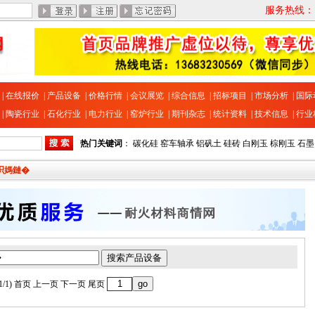
服务热线：13
|
在线报价
|
产品设备
|
价格行情
|
会议展览
|
综合信息
|
招标项目
|
市场分析
|
国际
|
陶瓷行业
|
石化行业
|
电力行业
|
窑炉行业
|
期刊杂志
|
统计资料
|
技术信息
|
行业
热门关键词
：
碳化硅
窑车轴承
铝矾土
硅砖
白刚玉
棕刚玉
石墨
呮媽鏈�
/1)
首页
上一页 下一页
尾页