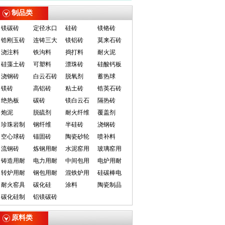
制品类
镁碳砖
定径水口
硅砖
镁铬砖
锆刚玉砖
连铸三大
镁铝砖
莫来石砖
浇注料
铁沟料
捣打料
耐火泥
硅藻土砖
可塑料
漂珠砖
硅酸钙板
浇钢砖
白云石砖
脱氧剂
蓄热球
镁砖
高铝砖
粘土砖
锆英石砖
绝热板
碳砖
镁白云石
隔热砖
炮泥
脱硫剂
耐火纤维
覆盖剂
珍珠岩制
钢纤维
半硅砖
浇钢砖
空心球砖
锚固砖
陶瓷砂轮
喷补料
流钢砖
炼钢用耐
水泥窑用
玻璃窑用
铸造用耐
电力用耐
中间包用
电炉用耐
转炉用耐
钢包用耐
混铁炉用
硅碳棒电
耐火窑具
碳化硅
涂料
陶瓷制品
碳化硅制
铝镁碳砖
原料类