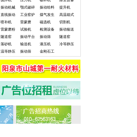
搅拌机
压力机
破碎机
除尘设备
振动机械
颚式破碎
振动给料
提升机
直线振动
工业窑炉
煤气发生
高温箱式
喷补机
雷蒙磨
磁选机
切割机
雷蒙磨粉
试验机
检测设备
振动输送
隧道窑
振动平台
振动筛
隧道窑
落砂机
输送机
液压机
冷等静压
温等静压
振动筛
金刚石工