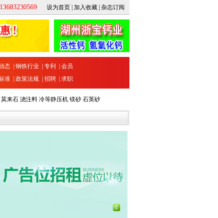
683230569
设为首页
|
加入收藏
|
杂志订阅
动态
|
钢铁行业
|
专利
|
会员
标准
|
政策法规
|
招聘
|
求职
莫来石
浇注料
冷等静压机
镁砂
石英砂
1