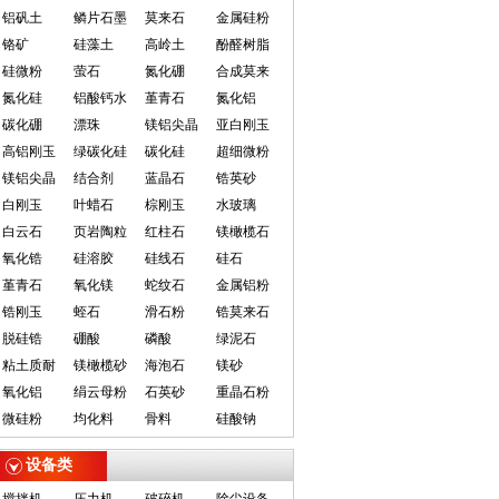
铝矾土
鳞片石墨
莫来石
金属硅粉
铬矿
硅藻土
高岭土
酚醛树脂
硅微粉
萤石
氮化硼
合成莫来
氮化硅
铝酸钙水
堇青石
氮化铝
碳化硼
漂珠
镁铝尖晶
亚白刚玉
高铝刚玉
绿碳化硅
碳化硅
超细微粉
镁铝尖晶
结合剂
蓝晶石
锆英砂
白刚玉
叶蜡石
棕刚玉
水玻璃
白云石
页岩陶粒
红柱石
镁橄榄石
氧化锆
硅溶胶
硅线石
硅石
堇青石
氧化镁
蛇纹石
金属铝粉
锆刚玉
蛭石
滑石粉
锆莫来石
脱硅锆
硼酸
磷酸
绿泥石
粘土质耐
镁橄榄砂
海泡石
镁砂
氧化铝
绢云母粉
石英砂
重晶石粉
微硅粉
均化料
骨料
硅酸钠
设备类