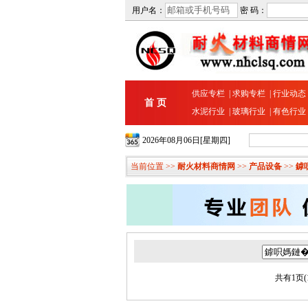
用户名：
密 码：
供应专栏
|
求购专栏
|
行业动态
首 页
水泥行业
|
玻璃行业
|
有色行业
2026年08月06日[星期四]
当前位置 >>
耐火材料商情网
>>
产品设备
>>
鎼
共有1页(1