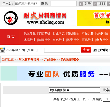
用户名：
密 码：
供应专栏
|
求购专栏
|
行业动态
|
在线报价
|
产品设备
|
价格行情
首 页
水泥行业
|
玻璃行业
|
有色行业
|
陶瓷行业
|
石化行业
|
电力行业
2026年08月09日[星期日]
热门关键词
当前位置 >>
耐火材料商情网
>>
产品设备
>>
妫€娴嬭澶�
共有1页(1/1)
首页
上一页 下一页
尾页