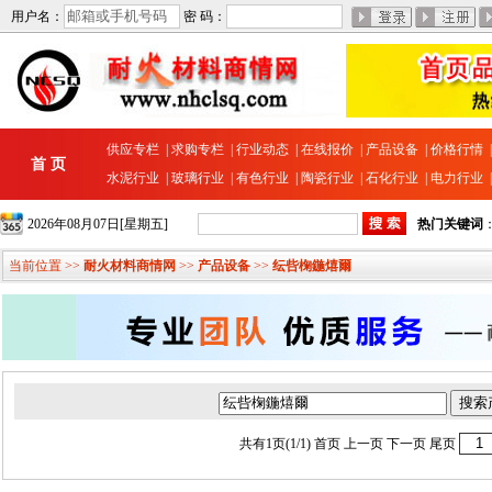
用户名：
密 码：
供应专栏
|
求购专栏
|
行业动态
|
在线报价
|
产品设备
|
价格行情
首 页
水泥行业
|
玻璃行业
|
有色行业
|
陶瓷行业
|
石化行业
|
电力行业
2026年08月07日[星期五]
热门关键词
当前位置 >>
耐火材料商情网
>>
产品设备
>>
纭呰椈鍦熺爾
共有1页(1/1)
首页
上一页 下一页
尾页