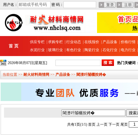
用户名：
密 码：
供应专栏
|
求购专栏
|
行业动态
|
在线报价
|
产品设备
|
价格行情
首 页
水泥行业
|
玻璃行业
|
有色行业
|
陶瓷行业
|
石化行业
|
电力行业
2026年08月07日[星期五]
热门关键词
当前位置 >>
耐火材料商情网
>>
产品设备
>>
閾濋吀閽欐按娉�
共有1页(1/1)
首页
上一页 下一页
尾页