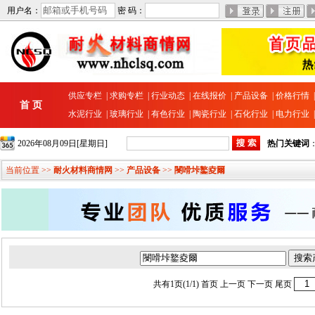
用户名：
密 码：
供应专栏
|
求购专栏
|
行业动态
|
在线报价
|
产品设备
|
价格行情
首 页
水泥行业
|
玻璃行业
|
有色行业
|
陶瓷行业
|
石化行业
|
电力行业
2026年08月09日[星期日]
热门关键词
当前位置 >>
耐火材料商情网
>>
产品设备
>>
閿嗗垰鐜夌爾
共有1页(1/1)
首页
上一页 下一页
尾页