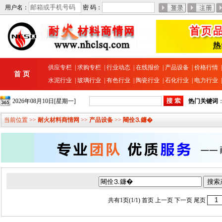
用户名：
密 码：
供应专栏
|
求购专栏
|
行业动态
|
在线报价
|
产品设备
|
价格行情
首 页
水泥行业
|
玻璃行业
|
有色行业
|
陶瓷行业
|
石化行业
|
电力行业
2026年08月10日[星期一]
热门关键词
当前位置 >>
耐火材料商情网
>>
产品设备
>>
闀佺⒊鐮�
共有1页(1/1)
首页
上一页 下一页
尾页