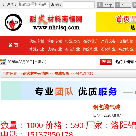
用户名：
密 码：
供应专栏
|
求购专栏
|
行业动态
|
在线报价
|
产品设备
|
价格行情
首 页
水泥行业
|
玻璃行业
|
有色行业
|
陶瓷行业
|
石化行业
|
电力行业
2026年08月08日[星期六]
热门关键词
当前位置 >>
耐火材料商情网
>>
在线报价
>> 钢包透气砖
钢包透气砖
日期：2026-08-07
数量：1000 价格：590 厂家：洛
电话：15137950178