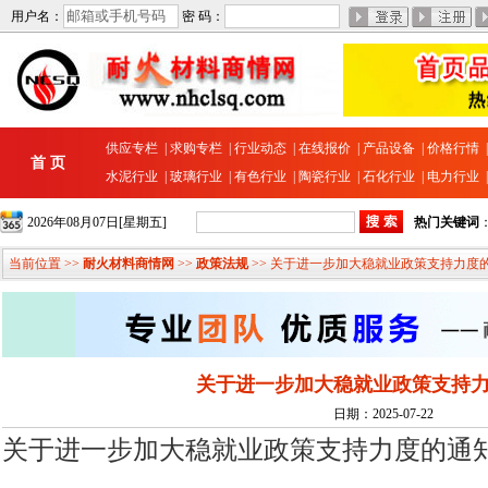
用户名：
密 码：
供应专栏
|
求购专栏
|
行业动态
|
在线报价
|
产品设备
|
价格行情
首 页
水泥行业
|
玻璃行业
|
有色行业
|
陶瓷行业
|
石化行业
|
电力行业
2026年08月07日[星期五]
热门关键词
当前位置 >>
耐火材料商情网
>>
政策法规
>> 关于进一步加大稳就业政策支持力度
关于进一步加大稳就业政策支持
日期：2025-07-22
关于进一步加大稳就业政策支持力度的通