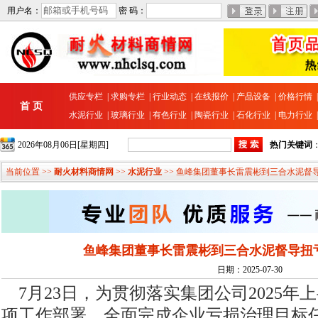
用户名：
密 码：
供应专栏
|
求购专栏
|
行业动态
|
在线报价
|
产品设备
|
价格行情
首 页
水泥行业
|
玻璃行业
|
有色行业
|
陶瓷行业
|
石化行业
|
电力行业
2026年08月06日[星期四]
热门关键词
当前位置 >>
耐火材料商情网
>>
水泥行业
>> 鱼峰集团董事长雷震彬到三合水泥督
鱼峰集团董事长雷震彬到三合水泥督导扭
日期：2025-07-30
7月23日，为贯彻落实集团公司2025年
项工作部署，全面完成企业亏损治理目标