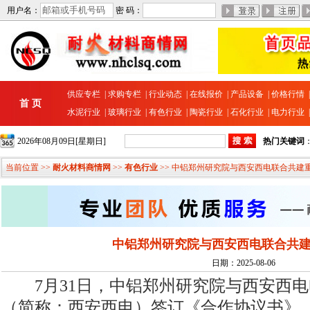
用户名：
密 码：
供应专栏
|
求购专栏
|
行业动态
|
在线报价
|
产品设备
|
价格行情
首 页
水泥行业
|
玻璃行业
|
有色行业
|
陶瓷行业
|
石化行业
|
电力行业
2026年08月09日[星期日]
热门关键词
当前位置 >>
耐火材料商情网
>>
有色行业
>> 中铝郑州研究院与西安西电联合共建
中铝郑州研究院与西安西电联合共
日期：2025-08-06
7月31日，中铝郑州研究院与西安西电
（简称：西安西电）签订《合作协议书》