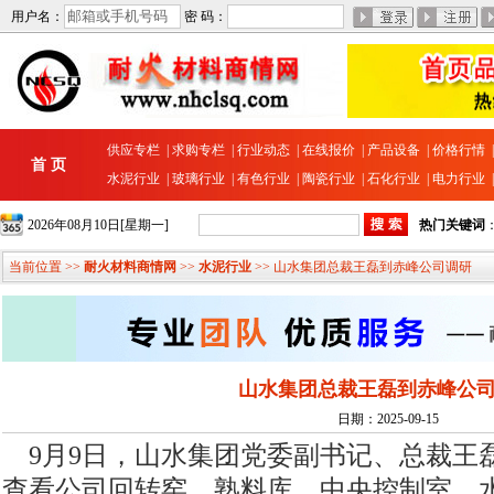
用户名：
密 码：
供应专栏
|
求购专栏
|
行业动态
|
在线报价
|
产品设备
|
价格行情
首 页
水泥行业
|
玻璃行业
|
有色行业
|
陶瓷行业
|
石化行业
|
电力行业
2026年08月10日[星期一]
热门关键词
当前位置 >>
耐火材料商情网
>>
水泥行业
>> 山水集团总裁王磊到赤峰公司调研
山水集团总裁王磊到赤峰公
日期：2025-09-15
9月9日，山水集团党委副书记、总裁王
查看公司回转窑、熟料库、中央控制室、