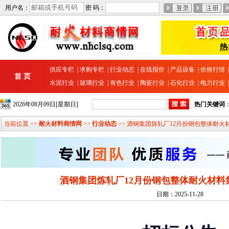
用户名：
密 码：
供应专栏
|
求购专栏
|
行业动态
|
在线报价
|
产品设备
|
价格行情
首 页
水泥行业
|
玻璃行业
|
有色行业
|
陶瓷行业
|
石化行业
|
电力行业
2026年08月09日[星期日]
热门关键词
当前位置 >>
耐火材料商情网
>>
行业动态
>> 酒钢集团炼轧厂12月份钢包整体耐
酒钢集团炼轧厂12月份钢包整体耐火材料
日期：2025-11-28