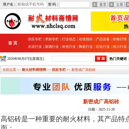
用户名：
密 码：
供应专栏
|
求购专栏
|
行业动态
|
在线报价
|
产品设备
|
价格行情
首 页
水泥行业
|
玻璃行业
|
有色行业
|
陶瓷行业
|
石化行业
|
电力行业
2026年08月07日[星期五]
热门关键词
当前位置 >>
耐火材料商情网
>>
供应专栏
>> 新密成广高铝砖
新密成广高铝砖
日期：2025-11-28
高铝砖是一种重要的耐火材料，其产品特
面：