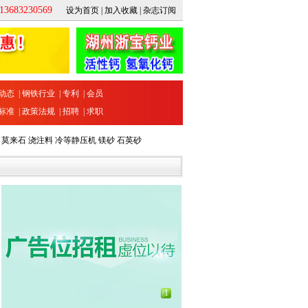
683230569
设为首页
|
加入收藏
|
杂志订阅
动态
|
钢铁行业
|
专利
|
会员
标准
|
政策法规
|
招聘
|
求职
莫来石
浇注料
冷等静压机
镁砂
石英砂
1