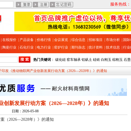
服务热线：13
|
在线报价
|
产品设备
|
价格行情
|
会议展览
|
综合信息
|
招标项目
|
市场分析
|
国际
|
陶瓷行业
|
石化行业
|
电力行业
|
窑炉行业
|
期刊杂志
|
统计资料
|
技术信息
|
行业
热门关键词
：
碳化硅
窑车轴承
铝矾土
硅砖
白刚玉
棕刚玉
石墨
关于印发《推动物联网产业创新发展行动方案（2026—2028年）》的通知
创新发展行动方案（2026—2028年）》的通知
日期：2026-05-08
2026—2028年）》的通知