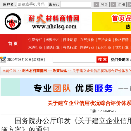
用户名：
密 码：
供应专栏
|
求购专栏
|
行业动态
|
在线报价
|
产品设备
|
价格行情
首 页
水泥行业
|
玻璃行业
|
有色行业
|
陶瓷行业
|
石化行业
|
电力行业
2026年08月09日[星期日]
热门关键词
当前位置 >>
耐火材料商情网
>>
政策法规
>> 关于建立企业信用状况综合评价体系
关于建立企业信用状况综合评价体
日期：2026-05-12
国务院办公厅印发《关于建立企业信用
施方案》的通知