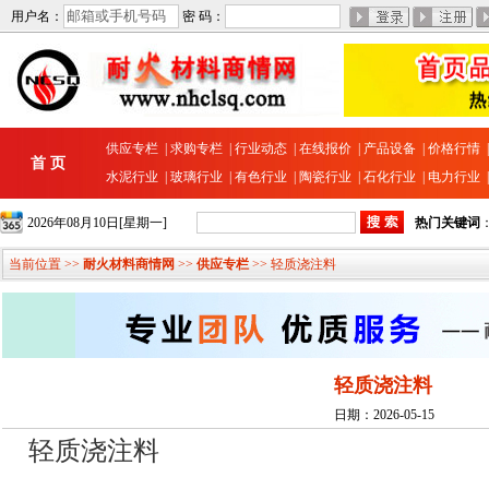
用户名：
密 码：
供应专栏
|
求购专栏
|
行业动态
|
在线报价
|
产品设备
|
价格行情
首 页
水泥行业
|
玻璃行业
|
有色行业
|
陶瓷行业
|
石化行业
|
电力行业
2026年08月10日[星期一]
热门关键词
当前位置 >>
耐火材料商情网
>>
供应专栏
>> 轻质浇注料
轻质浇注料
日期：2026-05-15
轻质浇注料