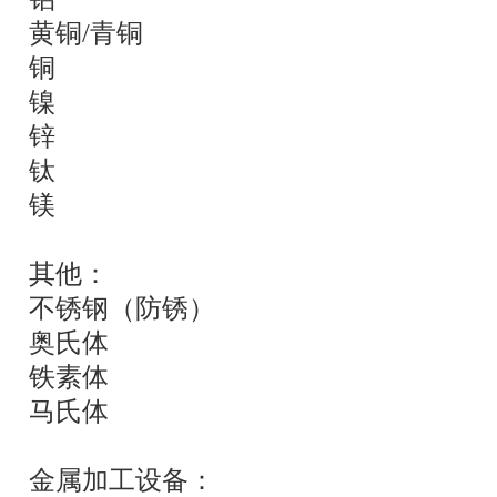
黄铜/青铜
铜
镍
锌
钛
镁
其他：
不锈钢（防锈）
奥氏体
铁素体
马氏体
金属加工设备：