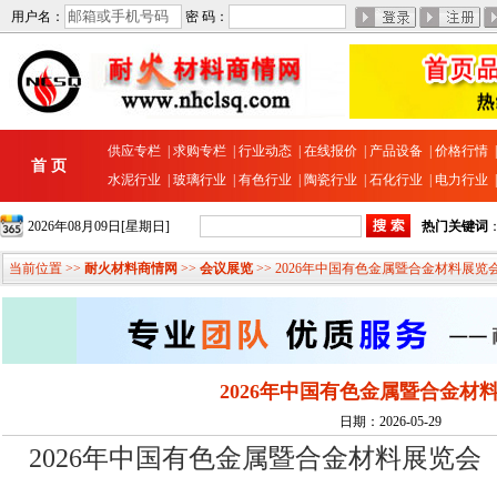
用户名：
密 码：
供应专栏
|
求购专栏
|
行业动态
|
在线报价
|
产品设备
|
价格行情
首 页
水泥行业
|
玻璃行业
|
有色行业
|
陶瓷行业
|
石化行业
|
电力行业
2026年08月09日[星期日]
热门关键词
当前位置 >>
耐火材料商情网
>>
会议展览
>> 2026年中国有色金属暨合金材料展览
2026年中国有色金属暨合金材
日期：2026-05-29
2026年中国有色金属暨合金材料展览会