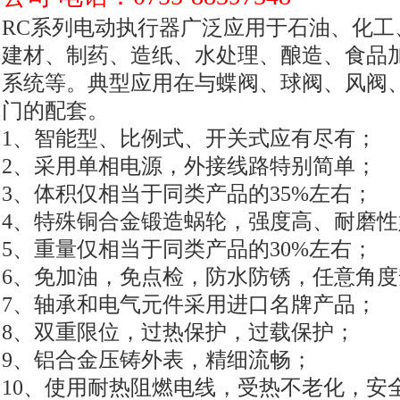
RC
系列电动执行器广泛应用于石油、化工
建材、制药、造纸、水处理、酿造、食品
系统等。典型应用在与蝶阀、球阀、风阀
门的配套。
1
、智能型、比例式、开关式应有尽有；
2
、采用单相电源，外接线路特别简单；
3
、体积仅相当于同类产品的
35%
左右；
4
、特殊铜合金锻造蜗轮，强度高、耐磨性
5
、重量仅相当于同类产品的
30%
左右；
6
、免加油，免点检，防水防锈，任意角度
7
、轴承和电气元件采用进口名牌产品；
8
、双重限位，过热保护，过载保护；
9
、铝合金压铸外表，精细流畅；
10
、使用耐热阻燃电线，受热不老化，安