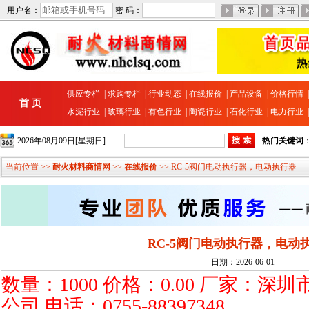
用户名：
密 码：
供应专栏
|
求购专栏
|
行业动态
|
在线报价
|
产品设备
|
价格行情
首 页
水泥行业
|
玻璃行业
|
有色行业
|
陶瓷行业
|
石化行业
|
电力行业
2026年08月09日[星期日]
热门关键词
当前位置 >>
耐火材料商情网
>>
在线报价
>> RC-5阀门电动执行器，电动执行器
RC-5阀门电动执行器，电动
日期：2026-06-01
数量：1000 价格：0.00 厂家：
公司 电话：0755-88397348