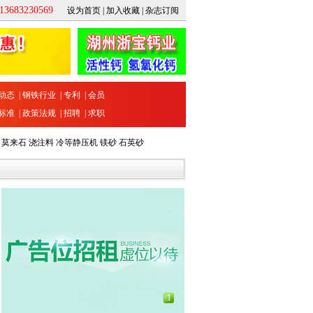
683230569
设为首页
|
加入收藏
|
杂志订阅
动态
|
钢铁行业
|
专利
|
会员
标准
|
政策法规
|
招聘
|
求职
莫来石
浇注料
冷等静压机
镁砂
石英砂
1