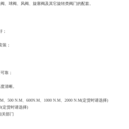
蝶阀、球阀、风阀、旋塞阀及其它旋转类阀门的配套。
好；
安装；
全可靠；
高度清晰。
.M
、
500 N.M
、
600N.M
、
1000 N.M
、
2000 N.M(
定货时请选择
)
0(
定货时请选择
)
相关部门