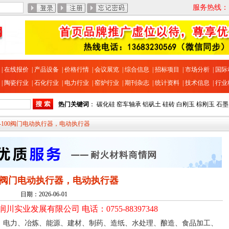
服务热线：13
|
在线报价
|
产品设备
|
价格行情
|
会议展览
|
综合信息
|
招标项目
|
市场分析
|
国际
|
陶瓷行业
|
石化行业
|
电力行业
|
窑炉行业
|
期刊杂志
|
统计资料
|
技术信息
|
行业
热门关键词
：
碳化硅
窑车轴承
铝矾土
硅砖
白刚玉
棕刚玉
石墨
RC-100阀门电动执行器，电动执行器
100阀门电动执行器，电动执行器
日期：2026-06-01
润川实业发展有限公司 电话：0755-88397348
、电力、冶炼、能源、建材、制药、造纸、水处理、酿造、食品加工、