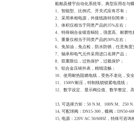
船舶及楼宇自动化系统等。典型应用在与
1
、智能型、比例式、开关式应有尽有；
2
、采用单相电源，外接线路特别简单；
3
、体积仅相当于同类产品的
35%
左右；
4
、特殊铜合金锻造蜗轮，强度高、耐磨性
5
、重量仅相当于同类产品的
30%
左右；
6
、免加油，免点检，防水防锈，任意角度
7
、轴承和电气元件采用进口名牌产品；
8
、双重限位，过热保护，过载保护；
9
、铝合金压铸外表，精细流畅；
10
、使用耐热阻燃电线，受热不老化，安
11
、
1500V
耐压，特制线锁锁紧电缆线；
12
、数字设定、显示阀位值、数学整定、
13,
可选择力矩：
50 N.M
、
100N.M
、
250 N
14,
可配球阀：
DN15-300
，蝶阀：
DN50-60
15,
电源：
220V AC 50/60HZ
，特殊可咨询