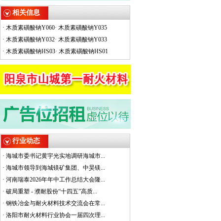
相关信息
·
木质素磺酸钠Y060
·
木质素磺酸钠Y035
·
木质素磺酸钠Y032
·
木质素磺酸钠Y033
·
木质素磺酸钠HS03
·
木质素磺酸钠HS01
行业动态
·
海城市委书记黄宇光实地调研海城市...
·
海城市领导到海城镁矿集团、中昊镁...
·
河南瑞泰2026年年中工作总结大会隆...
·
破局重塑 - 濮耐股份“十四五”高质...
·
钢铁冶金与耐火材料技术交流会在常...
·
洛阳市耐火材料行业协会一届四次理...