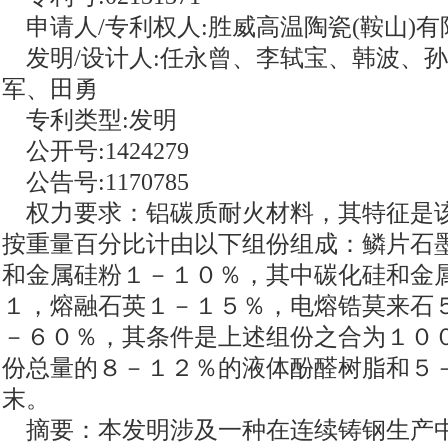
申请人/专利权人:胜威高温陶瓷(鞍山)有
发明/设计人:任永曾、李轼宝、韩波、
军、田勇
专利类型:发明
公开号:1424279
公告号:1170785
权力要求：铝碳质耐火材料，其特征是
按重量百分比计由以下组份组成：鳞片石
和金属硅粉１－１０％，其中碳化硅和金属
１，熔融石英１－１５％，电熔锆莫来石
－６０％，其条件是上述组份之合为１０
份总量的８－１２％的液体酚醛树脂和５
末。
摘要：本发明涉及一种在连续铸钢生产