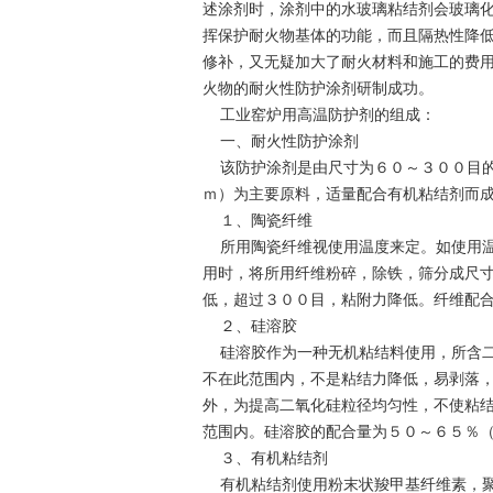
述涂剂时，涂剂中的水玻璃粘结剂会玻璃
挥保护耐火物基体的功能，而且隔热性降
修补，又无疑加大了耐火材料和施工的费
火物的耐火性防护涂剂研制成功。
工业窑炉用高温防护剂的组成：
一、耐火性防护涂剂
该防护涂剂是由尺寸为６０～３００目的
ｍ）为主要原料，适量配合有机粘结剂而
１、陶瓷纤维
所用陶瓷纤维视使用温度来定。如使用温
用时，将所用纤维粉碎，除铁，筛分成尺
低，超过３００目，粘附力降低。纤维配
２、硅溶胶
硅溶胶作为一种无机粘结料使用，所含二
不在此范围内，不是粘结力降低，易剥落
外，为提高二氧化硅粒径均匀性，不使粘
范围内。硅溶胶的配合量为５０～６５％
３、有机粘结剂
有机粘结剂使用粉末状羧甲基纤维素，聚