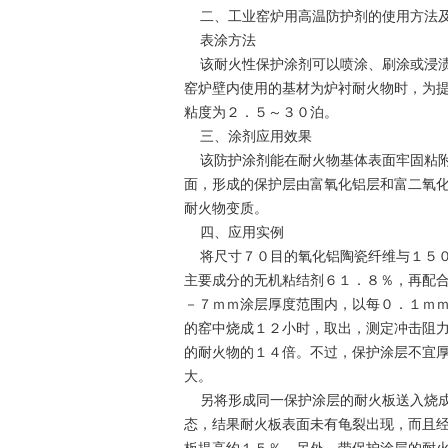
二、工业窑炉用高温防护剂的使用方法
表涂方法
该耐火性保护涂剂可以喷涂、刷涂或浸渍
窑炉壁内使用的基材为炉衬耐火物时，为
粘度为２．５～３０泊。
三、涂剂应用效果
该防护涂剂能在耐火物基体表面牢固粘附
面，形成的保护层由富氧化铝层和富二氧
耐火物变质。
四、应用实例
将尺寸７０目的氧化铝陶瓷纤维与１５０
主要成分的无机粘结剂６１．８％，再配
－７ｍｍ涂层厚度范围内，以每０．１ｍ
的窑中烧成１２小时，取出，测定冲击阻
的耐火物的１４倍。不过，保护涂层不宜
大。
另将形成同一保护涂层的耐火板送入烧成
态，结果耐火板表面未有龟裂出现，而且