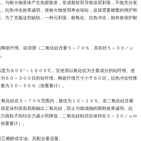
化，与耐火物基体产生热膨胀差，形成裂纹而导致涂层剥落，不能充分发
低，抗热冲击效果减弱，使耐火物使用寿命缩短，这就需要频繁的维护和
用。为了克服这些缺陷，一种元剥落、耐氧化、抗热冲击，能有效保护耐
陶瓷纤维、硅溶胶（二氧化硅含量５～７０％，其粒径５～３０／ｕ
成。
度为８００°～１６００℃，宜使用以氧化铝为主要成分的铝纤维。使
寸为６０～３００目的短纤维。陶瓷纤维尺寸小于６０目，抗热冲击性降
合量为３０～５０％（按重量计）。
氧化硅在５～７０％范围内，最佳为１０～１５％。若二氧化硅含量
，就是涂剂表面易熔融出二氧化硅，防止与烧成物的熔附效果减弱。此
结力因粒子间结合力减小而降低，二氧化硅粒径应保持在５～３０／ｕｍ
（按重量计）。
乙烯醇或甘油。其配合量适量。