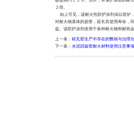
板提高约１５％。另外，带保护涂层的耐
２倍。
由上可见，该耐火性防护涂剂涂以窑炉，
对耐火物基体的损害，延长其使用寿命，
益。该防护涂剂使用于各种耐火物和耐热
上一条：
砖瓦窑生产中存在的弊病与治理
下一条：
水泥回旋窑耐火材料使用注意事