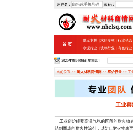
用户名：
密 码：
供应专栏
|
求购专栏
|
行业动态
首 页
水泥行业
|
玻璃行业
|
有色行业
2026年08月06日[星期四]
当前位置 >>
耐火材料商情网
>>
窑炉行业
>> 
工业窑
工业窑炉经受高温气氛的区段的耐火物表
结剂而成的耐火性涂剂，以防止耐火物表