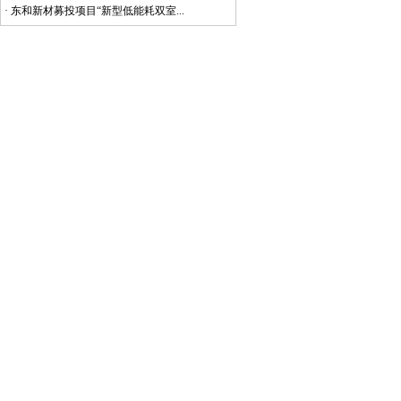
·
东和新材募投项目“新型低能耗双室...