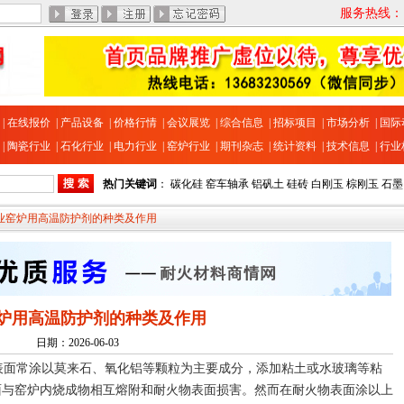
服务热线：13
|
在线报价
|
产品设备
|
价格行情
|
会议展览
|
综合信息
|
招标项目
|
市场分析
|
国际
|
陶瓷行业
|
石化行业
|
电力行业
|
窑炉行业
|
期刊杂志
|
统计资料
|
技术信息
|
行业
热门关键词
：
碳化硅
窑车轴承
铝矾土
硅砖
白刚玉
棕刚玉
石墨
工业窑炉用高温防护剂的种类及作用
炉用高温防护剂的种类及作用
日期：2026-06-03
面常涂以莫来石、氧化铝等颗粒为主要成分，添加粘土或水玻璃等粘
面与窑炉内烧成物相互熔附和耐火物表面损害。然而在耐火物表面涂以上