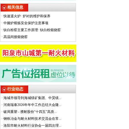
相关信息
·
快速退火炉
·
炉衬的维护和保养
·
中频炉熔炼安全保护注意事项
·
钛白粉窑主要工作原理
·
钛白粉煅烧窑
·
高温间接煅烧窑
行业动态
·
海城市领导到海城镁矿集团、中昊镁...
·
河南瑞泰2026年年中工作总结大会隆...
·
破局重塑 - 濮耐股份“十四五”高质...
·
钢铁冶金与耐火材料技术交流会在常...
·
洛阳市耐火材料行业协会一届四次理...