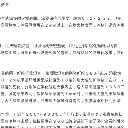
及效果：
方式涂在耐火物表面。涂覆保护层厚度一般为０．１～２ｍｍ。但在
提高隔热性，涂层厚度可在２ｍｍ以上。在耐火物表面，涂剂的适宜涂覆
，生成硅氧烷键，组织结构致密坚硬，特别是涂以碳化硅耐火物表
化硅层组成，可阻止氧和燃烧气体的侵蚀，具有良好的防氧化效果，防止
目的同一纤维等量混合，然后取混合的陶瓷纤维３８％与以硅溶胶为
合０．２％羧甲基纤维素配成粘度为１０泊的耐火性防护涂剂，在０．７
ｍ厚度的变化，分别涂在碳化硅耐火板表面，送入最高温度为１３５０℃
力值。测定结果表明，保护涂层厚度为１ｍｍ时，冲击阻力值为未涂涂剂
厚，因为涂层厚度过厚，冲击阻力值虽有待提高，但剥落率相反而会增
窑炉，升温至３００°～９００℃，立即取出，常温急冷，观察龟裂状
经受急冷热冲击后，抗折强度在９００℃急冷温差下较无保护涂层的耐火