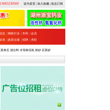
683230569
设为首页
|
加入收藏
|
杂志订阅
动态
|
钢铁行业
|
专利
|
会员
标准
|
政策法规
|
招聘
|
求职
莫来石
浇注料
冷等静压机
镁砂
石英砂
1