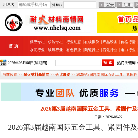
用户名：
密 码：
供应专栏
|
求购专栏
|
行业动态
|
在线报价
|
产品设备
|
价格行情
首 页
水泥行业
|
玻璃行业
|
有色行业
|
陶瓷行业
|
石化行业
|
电力行业
2026年08月06日[星期四]
热门关键词
当前位置 >>
耐火材料商情网
>>
会议展览
>> 2026第3届越南国际五金工具、紧固
2026第3届越南国际五金工具、紧固件
日期：2026-06-22
2026第3届越南国际五金工具、紧固件