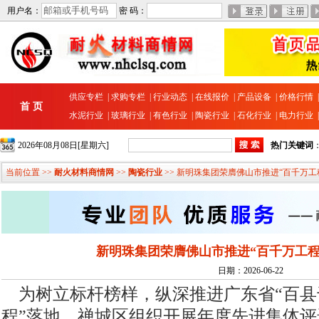
用户名：
密 码：
供应专栏
|
求购专栏
|
行业动态
|
在线报价
|
产品设备
|
价格行情
首 页
水泥行业
|
玻璃行业
|
有色行业
|
陶瓷行业
|
石化行业
|
电力行业
2026年08月08日[星期六]
热门关键词
当前位置 >>
耐火材料商情网
>>
陶瓷行业
>> 新明珠集团荣膺佛山市推进“百千万工
新明珠集团荣膺佛山市推进“百千万工程
日期：2026-06-22
为树立标杆榜样，纵深推进广东省“百县
程”落地，禅城区组织开展年度先进集体