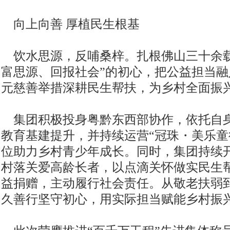
向上向善 厚植民生根基
饮水思源，反哺桑梓。扎根佛山三十余载
富思源、回报社会”的初心，把公益担当
元慈善举措深耕民生帮扶，为乡村全面振
集团积极投身粤黔东西部协作，依托自
教育基建提升，并持续运营“冠珠・美乐童
位助力乡村青少年成长。同时，集团持续
村落关爱高龄长者，以点滴关怀做实民生
益捐赠，主动履行社会责任。从敬老扶弱
久善行坚守初心，用实际担当赋能乡村振