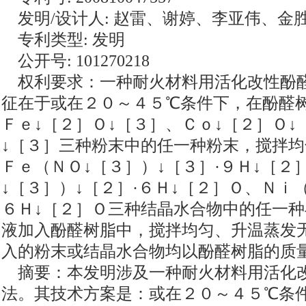
发明/设计人: 赵雷、谢婷、李亚伟、金
专利类型: 发明
公开号: 101270218
权利要求：一种耐火材料用活化改性酚
征在于或在２０～４５℃条件下，在酚醛
Ｆｅ↓［２］Ｏ↓［３］、Ｃｏ↓［２］Ｏ↓
↓［３］三种粉末中的任一种粉末，搅拌
Ｆｅ（ＮＯ↓［３］）↓［３］·９Ｈ↓［２
↓［３］）↓［２］·６Ｈ↓［２］Ｏ、Ｎｉ（
６Ｈ↓［２］Ｏ三种结晶水合物中的任一
液加入酚醛树脂中，搅拌均匀、升温蒸发
入的粉末或结晶水合物均以酚醛树脂的质
摘要：本发明涉及一种耐火材料用活化
法。其技术方案是：或在２０～４５℃条