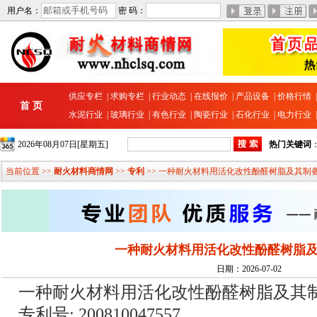
用户名：
密 码：
供应专栏
|
求购专栏
|
行业动态
|
在线报价
|
产品设备
|
价格行情
首 页
水泥行业
|
玻璃行业
|
有色行业
|
陶瓷行业
|
石化行业
|
电力行业
2026年08月07日[星期五]
热门关键词
当前位置 >>
耐火材料商情网
>>
专利
>> 一种耐火材料用活化改性酚醛树脂及其制
一种耐火材料用活化改性酚醛树脂
日期：2026-07-02
一种耐火材料用活化改性酚醛树脂及其
专利号: 200810047557