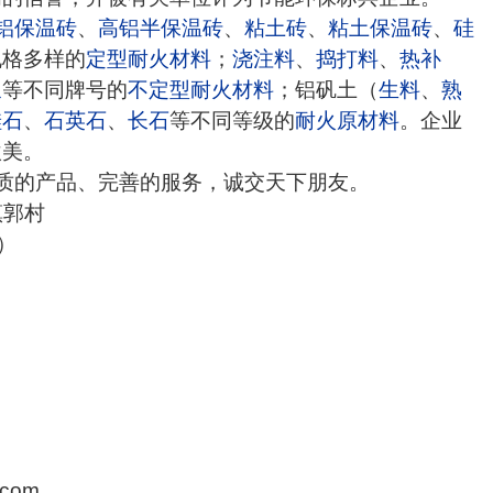
铝保温砖
、
高铝半保温砖
、
粘土砖
、
粘土保温砖
、
硅
规格多样的
定型耐火材料
；
浇注料
、
捣打料
、
热补
浆
等不同牌号的
不定型耐火材料
；铝矾土（
生料
、
熟
硅石
、
石英石
、
长石
等不同等级的
耐火原材料
。企业
欧美。
的产品、完善的服务，诚交天下朋友。
镇郭村
理）
.com