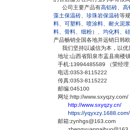
公司主要产品有
高铝砖
、
高
藻土保温砖
、
珍珠岩保温砖
等
料
、
可塑料
、
喷涂料
、
耐火泥
料
、
骨料
、
细粉
）、
均化料
、
产品畅销全国各地并远销日韩
我们坚持以诚信为本，以优质
地址:山西省阳泉市盂县南楼
手机:13994485589 （荣经
电话:0353-8115222
传真:0353-8115222
邮编:045100
网址:http://www.sxyqzy.com/
http://www.sxyqzy.cn/
https://yqyxzy.1688.com/
邮箱:zynhgs@163.com
zhengyuannaihuo@163