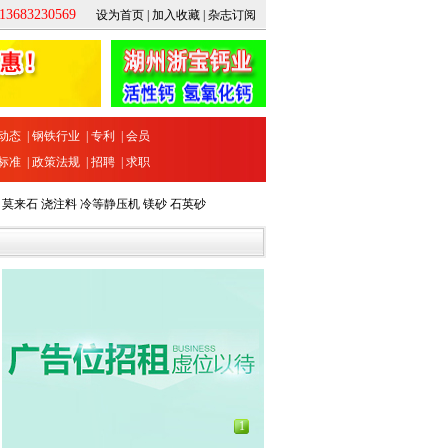
683230569
设为首页
|
加入收藏
|
杂志订阅
动态
|
钢铁行业
|
专利
|
会员
标准
|
政策法规
|
招聘
|
求职
莫来石
浇注料
冷等静压机
镁砂
石英砂
1