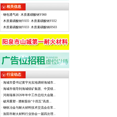
相关信息
·
钢包透气砖
·
木质素磺酸钠Y060
·
木质素磺酸钠Y035
·
木质素磺酸钠Y032
·
木质素磺酸钠Y033
·
木质素磺酸钠HS03
行业动态
·
海城市委书记黄宇光实地调研海城市...
·
海城市领导到海城镁矿集团、中昊镁...
·
河南瑞泰2026年年中工作总结大会隆...
·
破局重塑 - 濮耐股份“十四五”高质...
·
钢铁冶金与耐火材料技术交流会在常...
·
洛阳市耐火材料行业协会一届四次理...