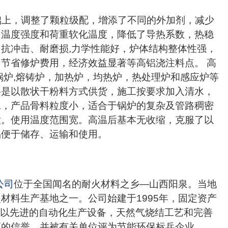
上，调整了颗粒级配，增添了不同的外加剂，减少
中温度强度和荷重软化温度，降低了导热系数，热稳
抗冲击、耐磨损,力学性能好，炉体结构整体性强，
节省修炉费用，经济效益显著等高铝浇注料点。 高
锅炉,熔铸炉，加热炉，均热炉，热处理炉和感应炉等
料是以散状干粉料方式供货，施工按要求加入清水，
工，产品骨料粒度小，适合于锅炉的复杂及管路稠密
大。使用温度范围宽。高温后基本无收缩，克服了以
品便于储存、运输和使用。
公司
位于全国闻名的耐火材料之乡—山西阳泉。当地
材料生产基地之一。公司始建于1995年，固定资产
公司以先进的自动化生产设备，天然气烧结工艺和完善
高的信誉，并被有关单位评为节能环保标兵企业。