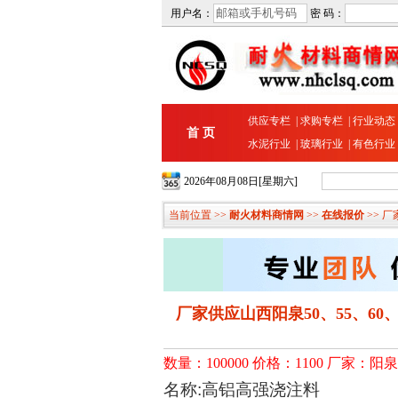
用户名：
密 码：
供应专栏
|
求购专栏
|
行业动态
首 页
水泥行业
|
玻璃行业
|
有色行业
2026年08月08日[星期六]
当前位置 >>
耐火材料商情网
>>
在线报价
>> 
厂家供应山西阳泉50、55、60、
数量：100000 价格：1100 厂家：阳
名称:高铝高强浇注料