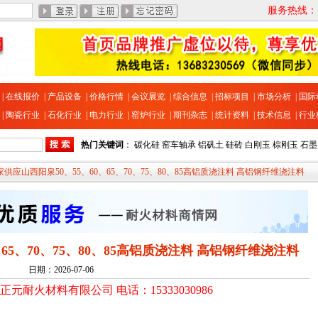
服务热线：13
|
在线报价
|
产品设备
|
价格行情
|
会议展览
|
综合信息
|
招标项目
|
市场分析
|
国际
|
陶瓷行业
|
石化行业
|
电力行业
|
窑炉行业
|
期刊杂志
|
统计资料
|
技术信息
|
行业
热门关键词
：
碳化硅
窑车轴承
铝矾土
硅砖
白刚玉
棕刚玉
石墨
厂家供应山西阳泉50、55、60、65、70、75、80、85高铝质浇注料 高铝钢纤维浇注料
65、70、75、80、85高铝质浇注料 高铝钢纤维浇注料
日期：2026-07-06
泉正元耐火材料有限公司 电话：15333030986