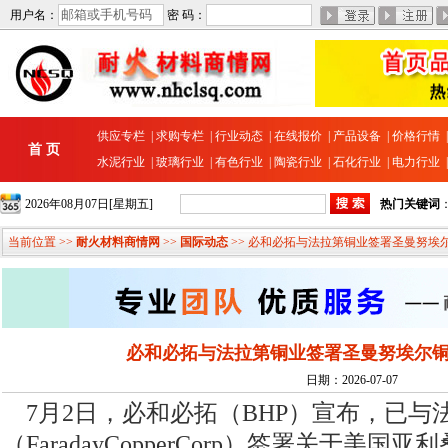
用户名：
密 码：
供应专栏
|
求购专栏
|
行业动态
|
在线报价
|
产品设备
|
价格行情
首 页
水泥行业
|
玻璃行业
|
有色行业
|
陶瓷行业
|
石化行业
|
电力行业
2026年08月07日[星期五]
热门关键词
当前位置 >>
耐火材料商情网
>>
国际动态
>> 必和必拓与法拉第铜业签署圣曼努埃
必和必拓与法拉第铜业签署圣曼努埃尔
日期：2026-07-07
7月2日，必和必拓（BHP）宣布，已与
（FaradayCopperCorp）签署关于美