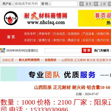
用户名：
密 码：
供应专栏
|
求购专栏
|
行业动态
|
在线报价
|
产品设备
|
价格行情
首 页
水泥行业
|
玻璃行业
|
有色行业
|
陶瓷行业
|
石化行业
|
电力行业
2026年08月09日[星期日]
热门关键词
当前位置 >>
耐火材料商情网
>>
在线报价
>> 山西阳泉 正元耐材 耐火砖 铝含量50 60 
山西阳泉 正元耐材 耐火砖 铝含量50 60 7
日期：2026-07-07
数量：1000 价格：2100 厂家：
司 电话：15333030986