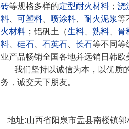
砖
等规格多样的
定型耐火材料
；
浇
料
、
可塑料
、
喷涂料
、
耐火泥浆
等
火材料
；铝矾土（
生料
、
熟料
、
骨
料
、
硅石
、
石英石
、
长石
等不同等
业产品畅销全国各地并远销日韩欧
我们坚持以诚信为本，以优质的
务，诚交天下朋友。
地址:山西省阳泉市盂县南楼镇郭