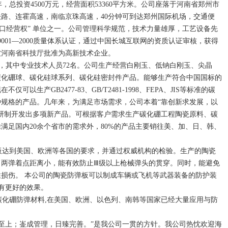
，总投资4500万元，经营面积53360平方米。公司座落于河南省郑州市
路、连霍高速，南临京珠高速，40分钟可到达郑州国际机场，交通便
出口经营权” 单位之一。公司管理科学规范，技术力量雄厚，工艺设备先
9001—2000质量体系认证，通过中国长城互联网的资质认证审核，获得
被河南省科技厅批准为高新技术企业。
，其中专业技术人员72名。公司生产经营白刚玉、低钠白刚玉、尖晶
碳化硼球、碳化硅球系列、碳化硅密封件产品。能够生产符合中国国标的
生产GB2477-83、GB/T2481-1998、FEPA、JIS等标准的碳
规格的产品。几年来，为满足市场需求，公司本着“靠创新求发展，以
研制开发出多项新产品。可根据客户需求生产碳化硼工程陶瓷原料、碳
满足国内20余个省市的需求外，80%的产品主要销往美、加、日、韩、
达到美国、欧洲等各国的要求，并通过权威机构的检验。生产的陶瓷
、两弹着点距离小，能有效防止Ⅲ级以上枪械弹头的贯穿。同时，能避免
损伤。 本公司的陶瓷防弹板可以制成车辆或飞机等武器装备的防护装
弹有更好的效果。
化硼防弹材料,在美国、欧洲、以色列、南韩等国家已经大量应用与防
至上；崟成管理，日臻完善。”是我公司一贯的方针。我公司热忱欢迎海