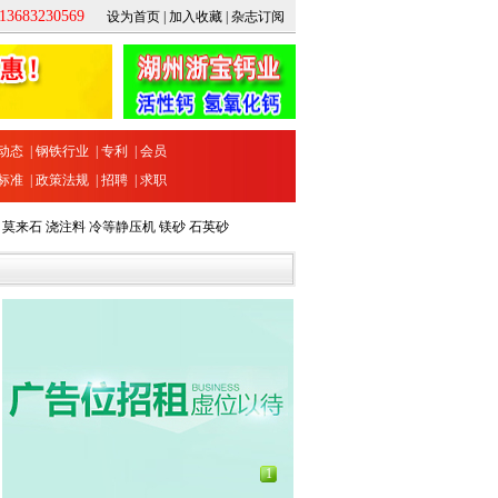
683230569
设为首页
|
加入收藏
|
杂志订阅
动态
|
钢铁行业
|
专利
|
会员
标准
|
政策法规
|
招聘
|
求职
莫来石
浇注料
冷等静压机
镁砂
石英砂
1