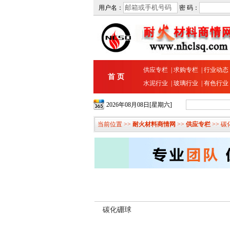
用户名：
密 码：
供应专栏
|
求购专栏
|
行业动态
首 页
水泥行业
|
玻璃行业
|
有色行业
2026年08月08日[星期六]
当前位置 >>
耐火材料商情网
>>
供应专栏
>> 
碳化硼球