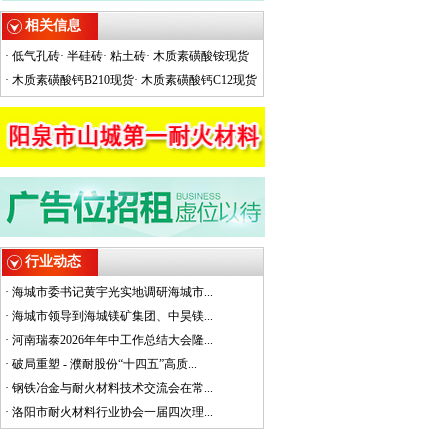
相关信息
·
低气孔砖
·
半硅砖
·
粘土砖
·
木质素磺酸铵现货
·
木质素磺酸钙B210现货
·
木质素磺酸钙C12现货
行业动态
·
海城市委书记黄宇光实地调研海城市...
·
海城市领导到海城镁矿集团、中昊镁...
·
河南瑞泰2026年年中工作总结大会隆...
·
破局重塑 - 濮耐股份“十四五”高质...
·
钢铁冶金与耐火材料技术交流会在常...
·
洛阳市耐火材料行业协会一届四次理...