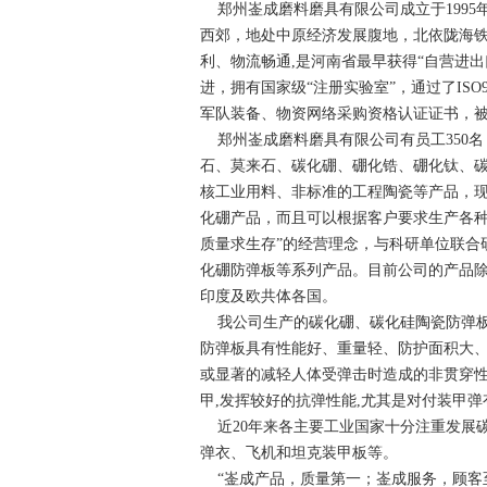
郑州崟成磨料磨具有限公司成立于1995年
西郊，地处中原经济发展腹地，北依陇海铁
利、物流畅通,是河南省最早获得“自营进
进，拥有国家级“注册实验室”，通过了ISO
军队装备、物资网络采购资格认证证书，
郑州崟成磨料磨具有限公司有员工350名
石、莫来石、碳化硼、硼化锆、硼化钛、
核工业用料、非标准的工程陶瓷等产品，现在不仅可以
化硼产品，而且可以根据客户要求生产各种
质量求生存”的经营理念，与科研单位联合
化硼防弹板等系列产品。目前公司的产品除
印度及欧共体各国。
我公司生产的碳化硼、碳化硅陶瓷防弹板
防弹板具有性能好、重量轻、防护面积大
或显著的减轻人体受弹击时造成的非贯穿性
甲,发挥较好的抗弹性能,尤其是对付装甲
近20年来各主要工业国家十分注重发展碳
弹衣、飞机和坦克装甲板等。
“崟成产品，质量第一；崟成服务，顾客