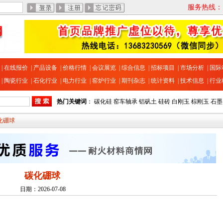
服务热线：13
|
在线报价
|
产品设备
|
价格行情
|
会议展览
|
综合信息
|
招标项目
|
市场分析
|
国际
|
陶瓷行业
|
石化行业
|
电力行业
|
窑炉行业
|
期刊杂志
|
统计资料
|
技术信息
|
行业
热门关键词
：
碳化硅
窑车轴承
铝矾土
硅砖
白刚玉
棕刚玉
石墨
碳化硼球
碳化硼球
日期：2026-07-08