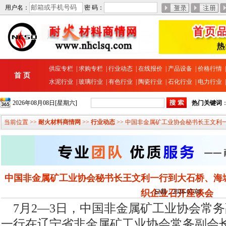
用户名：
密 码：
供应专栏
|
求购专栏
|
行业动态
|
在线报价
|
产品设备
|
价格行情
首 页
水泥行业
|
玻璃行业
|
有色行业
|
陶瓷行业
|
石化行业
|
电力行业
2026年08月08日[星期六]
热门关键词
当前位置 >>
耐火材料商情网
>>
行业动态
>> 中国非金属矿工业协会秘书长王文
中国非金属矿工业协会秘书长王文利一行到大石桥、海
织企业召开座谈会
日期：2026-07-08
7月2—3日，中国非金属矿工业协会常
一行在辽宁省非金属矿工业协会常务副会