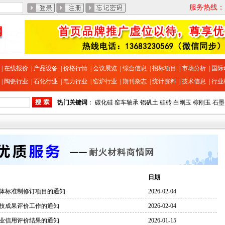
服务热线：13
|
在线报价
|
产品设备
|
价格行情
|
会议展览
|
综合信息
|
招标项目
|
市场分析
|
国际
|
陶瓷行业
|
石化行业
|
电力行业
|
窑炉行业
|
期刊杂志
|
统计资料
|
技术信息
|
行业
热门关键词
：
碳化硅
窑车轴承
铝矾土
硅砖
白刚玉
棕刚玉
石墨
日期
团体标准制修订项目的通知
2026-02-04
科技成果评价工作的通知
2026-02-04
企业信用评价结果的通知
2026-01-15