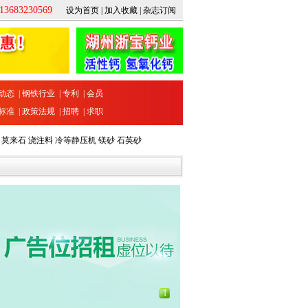
683230569
设为首页
|
加入收藏
|
杂志订阅
动态
|
钢铁行业
|
专利
|
会员
标准
|
政策法规
|
招聘
|
求职
莫来石
浇注料
冷等静压机
镁砂
石英砂
1