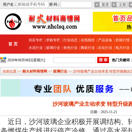
用户名：
密 码：
供应专栏
|
求购专栏
|
行业动态
|
在线报价
|
产品设备
|
价格行情
首 页
水泥行业
|
玻璃行业
|
有色行业
|
陶瓷行业
|
石化行业
|
电力行业
2026年08月08日[星期六]
热门关键词
当前位置 >>
耐火材料商情网
>>
玻璃行业
>> 沙河玻璃产业主动求变 转型升级跑出
沙河玻璃产业主动求变 转型升级
日期：2025-11-21
近日，沙河玻璃企业积极开展调结构、转
条燃煤生产线进行停产冷修，通过高水平