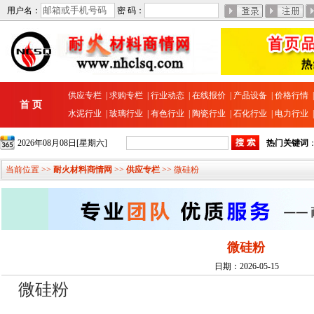
用户名：
密 码：
供应专栏
|
求购专栏
|
行业动态
|
在线报价
|
产品设备
|
价格行情
首 页
水泥行业
|
玻璃行业
|
有色行业
|
陶瓷行业
|
石化行业
|
电力行业
2026年08月08日[星期六]
热门关键词
当前位置 >>
耐火材料商情网
>>
供应专栏
>> 微硅粉
微硅粉
日期：2026-05-15
微硅粉