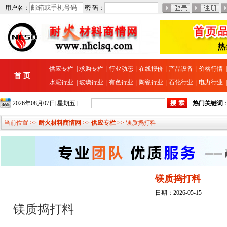
用户名：
密 码：
供应专栏
|
求购专栏
|
行业动态
|
在线报价
|
产品设备
|
价格行情
首 页
水泥行业
|
玻璃行业
|
有色行业
|
陶瓷行业
|
石化行业
|
电力行业
2026年08月07日[星期五]
热门关键词
当前位置 >>
耐火材料商情网
>>
供应专栏
>> 镁质捣打料
镁质捣打料
日期：2026-05-15
镁质捣打料