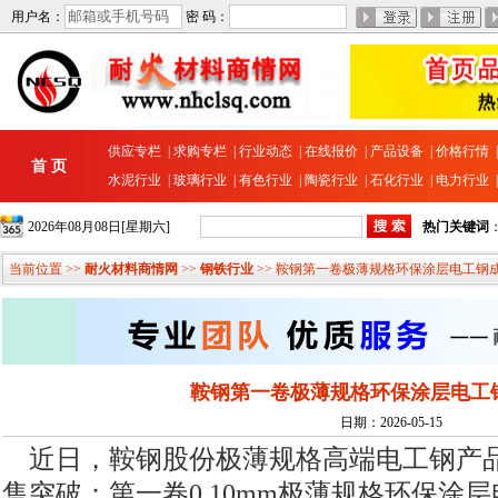
用户名：
密 码：
供应专栏
|
求购专栏
|
行业动态
|
在线报价
|
产品设备
|
价格行情
首 页
水泥行业
|
玻璃行业
|
有色行业
|
陶瓷行业
|
石化行业
|
电力行业
2026年08月08日[星期六]
热门关键词
当前位置 >>
耐火材料商情网
>>
钢铁行业
>> 鞍钢第一卷极薄规格环保涂层电工钢
鞍钢第一卷极薄规格环保涂层电工
日期：2026-05-15
近日，鞍钢股份极薄规格高端电工钢产
售突破：第一卷0.10mm极薄规格环保涂层电