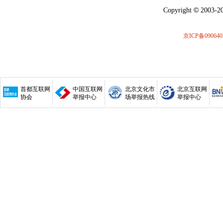
©
Copyright
2003-20
京ICP备090640
首都互联网
中国互联网
北京文化市
北京互联网
协会
举报中心
场举报热线
举报中心