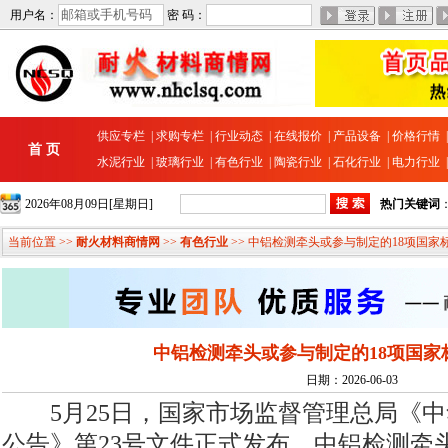
用户名：
密 码：
供应专栏
|
求购专栏
|
行业动态
|
在线报价
|
产品设备
|
价格行情
首 页
水泥行业
|
玻璃行业
|
有色行业
|
陶瓷行业
|
石化行业
|
电力行业
2026年08月09日[星期日]
热门关键词
当前位置 >>
耐火材料商情网
>>
有色行业
>> 中铝检测牵头或参与制定的18项国家
中铝检测牵头或参与制定的18项国家
日期：2026-06-03
5月25日，国家市场监督管理总局《中
公告》第23号文件正式发布，中铝检测牵