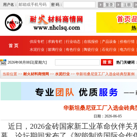
用户名：
密 码：
供应专栏
|
求购专栏
|
行业动态
|
在线报价
|
产品设备
|
价格行情
首 页
水泥行业
|
玻璃行业
|
有色行业
|
陶瓷行业
|
石化行业
|
电力行业
2026年08月08日[星期六]
热门关键词
当前位置 >>
耐火材料商情网
>>
水泥行业
>> 华新坦桑尼亚工厂入选金砖典型案例
华新坦桑尼亚工厂入选金砖典
日期：2026-06-05
近日，2026金砖国家新工业革命伙伴关
幕。论坛期间发布了《智能制造国际合作倡