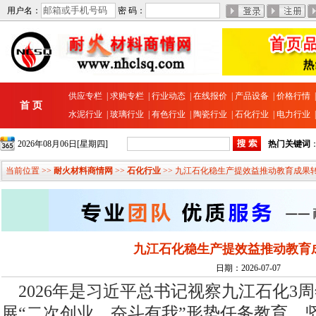
用户名：
密 码：
供应专栏
|
求购专栏
|
行业动态
|
在线报价
|
产品设备
|
价格行情
首 页
水泥行业
|
玻璃行业
|
有色行业
|
陶瓷行业
|
石化行业
|
电力行业
2026年08月06日[星期四]
热门关键词
当前位置 >>
耐火材料商情网
>>
石化行业
>> 九江石化稳生产提效益推动教育成果
九江石化稳生产提效益推动教育
日期：2026-07-07
2026年是习近平总书记视察九江石化3
展“二次创业、奋斗有我”形势任务教育，