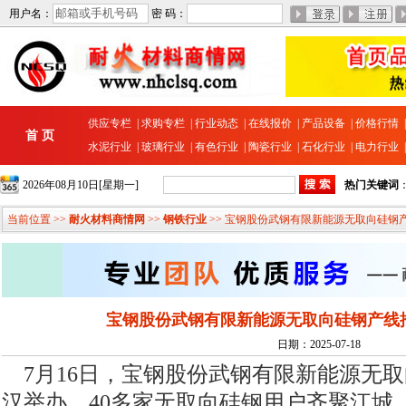
用户名：
密 码：
供应专栏
|
求购专栏
|
行业动态
|
在线报价
|
产品设备
|
价格行情
首 页
水泥行业
|
玻璃行业
|
有色行业
|
陶瓷行业
|
石化行业
|
电力行业
2026年08月10日[星期一]
热门关键词
当前位置 >>
耐火材料商情网
>>
钢铁行业
>> 宝钢股份武钢有限新能源无取向硅钢
宝钢股份武钢有限新能源无取向硅钢产线
日期：2025-07-18
7月16日，宝钢股份武钢有限新能源无
汉举办，40多家无取向硅钢用户齐聚江城