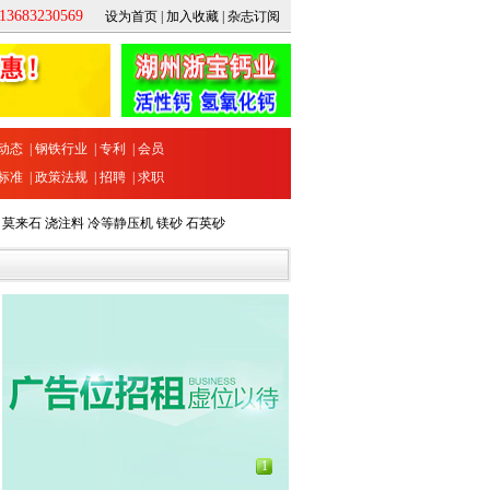
683230569
设为首页
|
加入收藏
|
杂志订阅
动态
|
钢铁行业
|
专利
|
会员
标准
|
政策法规
|
招聘
|
求职
莫来石
浇注料
冷等静压机
镁砂
石英砂
1