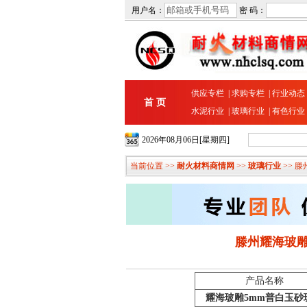
用户名：
密 码：
供应专栏
|
求购专栏
|
行业动态
首 页
水泥行业
|
玻璃行业
|
有色行业
2026年08月06日[星期四]
当前位置 >>
耐火材料商情网
>>
玻璃行业
>> 
滕州耀海玻雕
产品名称
耀海玻雕5mm普白玉砂