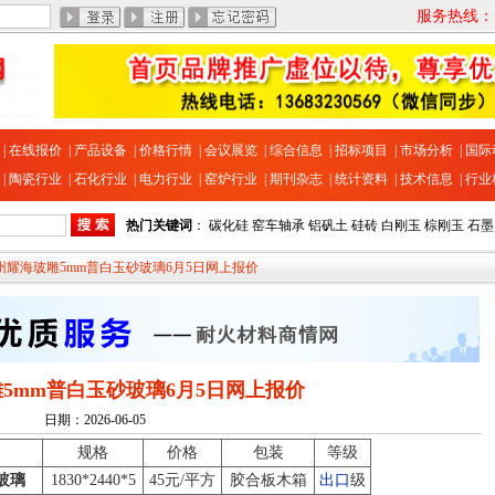
服务热线：13
|
在线报价
|
产品设备
|
价格行情
|
会议展览
|
综合信息
|
招标项目
|
市场分析
|
国际
|
陶瓷行业
|
石化行业
|
电力行业
|
窑炉行业
|
期刊杂志
|
统计资料
|
技术信息
|
行业
热门关键词
：
碳化硅
窑车轴承
铝矾土
硅砖
白刚玉
棕刚玉
石墨
滕州耀海玻雕5mm普白玉砂玻璃6月5日网上报价
5mm普白玉砂玻璃6月5日网上报价
日期：2026-06-05
规格
价格
包装
等级
玻璃
1830*2440*5
45元/平方
胶合板木箱
出口
级