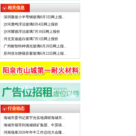
相关信息
·
深圳隆玻小半弯钢玻璃8月5日网上报...
·
沙河鹿鸣浮法玻璃8月4日网上报价
·
沙河耀德浮法玻璃7月10日网上报价
·
河北安迪超白玻璃7月1日网上报价
·
广州耐智特种调光玻璃6月29日网上报...
·
苏州倍尔静隔音窗玻璃6月22日网上报...
行业动态
·
海城市委书记黄宇光实地调研海城市...
·
海城市领导到海城镁矿集团、中昊镁...
·
河南瑞泰2026年年中工作总结大会隆...